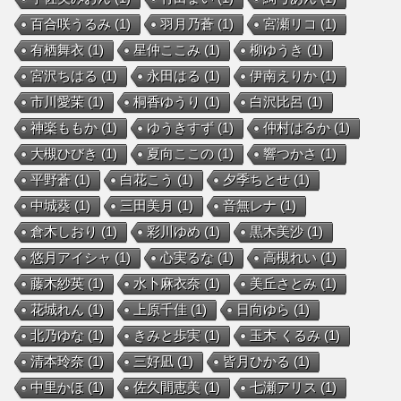
百合咲うるみ
(1)
羽月乃蒼
(1)
宮瀬リコ
(1)
有栖舞衣
(1)
星仲ここみ
(1)
柳ゆうき
(1)
宮沢ちはる
(1)
永田はる
(1)
伊南えりか
(1)
市川愛茉
(1)
桐香ゆうり
(1)
白沢比呂
(1)
神楽ももか
(1)
ゆうきすず
(1)
仲村はるか
(1)
大槻ひびき
(1)
夏向ここの
(1)
響つかさ
(1)
平野蒼
(1)
白花こう
(1)
夕季ちとせ
(1)
中城葵
(1)
三田美月
(1)
音無レナ
(1)
倉木しおり
(1)
彩川ゆめ
(1)
黒木美沙
(1)
悠月アイシャ
(1)
心実るな
(1)
高槻れい
(1)
藤木紗英
(1)
水卜麻衣奈
(1)
美丘さとみ
(1)
花城れん
(1)
上原千佳
(1)
日向ゆら
(1)
北乃ゆな
(1)
きみと歩実
(1)
玉木 くるみ
(1)
清本玲奈
(1)
三好凪
(1)
皆月ひかる
(1)
中里かほ
(1)
佐久間恵美
(1)
七瀬アリス
(1)