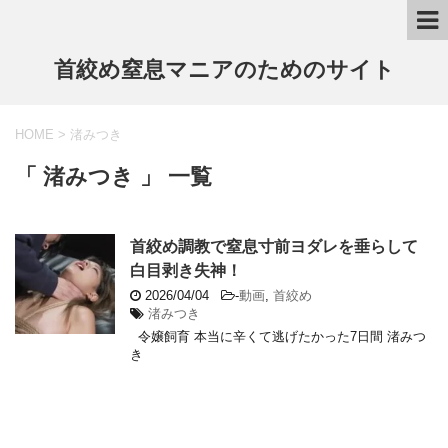
首絞め窒息マニアのためのサイト
HOME
>
渚みつき
「 渚みつき 」 一覧
首絞め調教で窒息寸前ヨダレを垂らして
白目剥き失神！
2026/04/04
-
動画
,
首絞め
渚みつき
令嬢飼育 本当に辛くて逃げたかった7日間 渚みつ
き