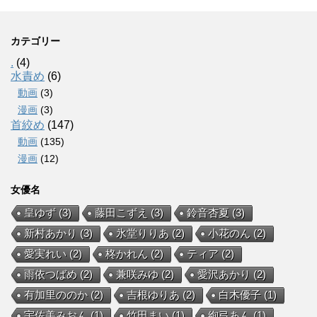
カテゴリー
.
(4)
水責め
(6)
動画
(3)
漫画
(3)
首絞め
(147)
動画
(135)
漫画
(12)
女優名
皇ゆず
(3)
藤田こずえ
(3)
鈴音杏夏
(3)
新村あかり
(3)
氷堂りりあ
(2)
小花のん
(2)
愛実れい
(2)
柊かれん
(2)
ティア
(2)
雨依つばめ
(2)
兼咲みゆ
(2)
愛沢あかり
(2)
有加里ののか
(2)
吉根ゆりあ
(2)
白木優子
(1)
宇佐美みおん
(1)
竹田まい
(1)
絢弓あん
(1)