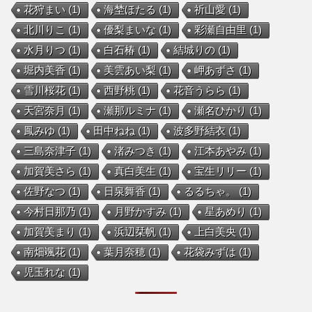
花狩まい
(1)
海埜ほたる
(1)
祈山愛
(1)
北川りこ
(1)
優梨まいな
(1)
彩瀬自由里
(1)
水月りつ
(1)
白石椿
(1)
結城りの
(1)
堀内美香
(1)
美雲あい梨
(1)
岬あずさ
(1)
雪川桜花
(1)
西野桃
(1)
花音うらら
(1)
天宮奈月
(1)
瀬那ルミナ
(1)
瀬名ひかり
(1)
鳳みゆ
(1)
田中ねね
(1)
波多野結衣
(1)
三島奈津子
(1)
渚みつき
(1)
江本あやみ
(1)
加賀美さら
(1)
真白美生
(1)
宝生リリー
(1)
佐野なつ
(1)
日泉舞香
(1)
るるちゃ。
(1)
今村日那乃
(1)
月野かすみ
(1)
星あめり
(1)
加賀美まり
(1)
浜辺栞帆
(1)
上白美央
(1)
南畑颯花
(1)
葉月奈穂
(1)
花袋みずは
(1)
児玉れな
(1)