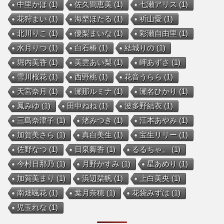
中里かほ
(1)
佐久間恵美
(1)
七瀬アリス
(1)
花狩まい
(1)
海埜ほたる
(1)
祈山愛
(1)
北川りこ
(1)
優梨まいな
(1)
彩瀬自由里
(1)
水月りつ
(1)
白石椿
(1)
結城りの
(1)
堀内美香
(1)
美雲あい梨
(1)
岬あずさ
(1)
雪川桜花
(1)
西野桃
(1)
花音うらら
(1)
天宮奈月
(1)
瀬那ルミナ
(1)
瀬名ひかり
(1)
鳳みゆ
(1)
田中ねね
(1)
波多野結衣
(1)
三島奈津子
(1)
渚みつき
(1)
江本あやみ
(1)
加賀美さら
(1)
真白美生
(1)
宝生リリー
(1)
佐野なつ
(1)
日泉舞香
(1)
るるちゃ。
(1)
今村日那乃
(1)
月野かすみ
(1)
星あめり
(1)
加賀美まり
(1)
浜辺栞帆
(1)
上白美央
(1)
南畑颯花
(1)
葉月奈穂
(1)
花袋みずは
(1)
児玉れな
(1)